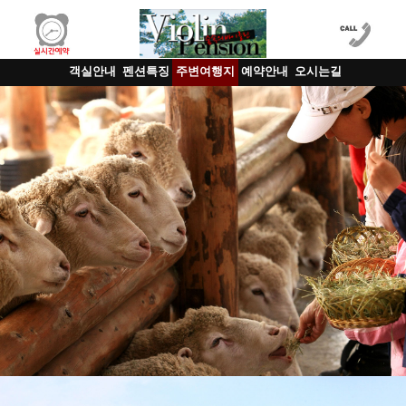
객실안내
펜션특징
주변여행지
예약안내
오시는길