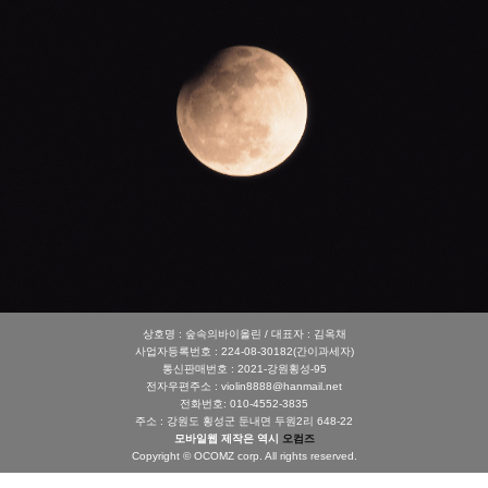
상호명 : 숲속의바이올린 / 대표자 : 김옥채
사업자등록번호 : 224-08-30182(간이과세자)
통신판매번호 : 2021-강원횡성-95
전자우편주소 : violin8888@hanmail.net
전화번호: 010-4552-3835
주소 : 강원도 횡성군 둔내면 두원2리 648-22
모바일웹 제작은 역시
오컴즈
Copyright © OCOMZ corp. All rights reserved.