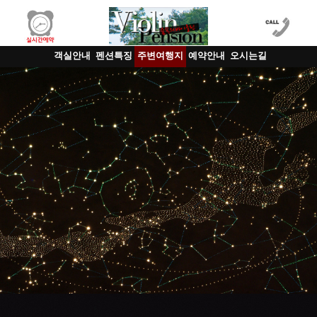
객실안내
펜션특징
주변여행지
예약안내
오시는길