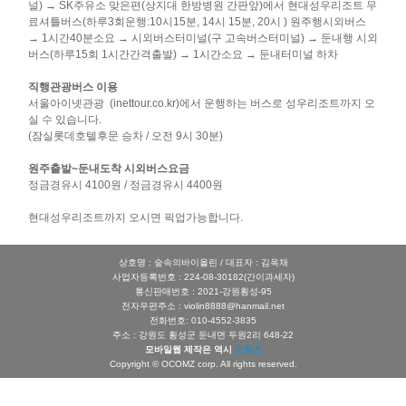
널) → SK주유소 맞은편(상지대 한방병원 간판앞)에서 현대성우리조트 무
료셔틀버스(하루3회운행:10시15분, 14시 15분, 20시 ) 원주행시외버스
→ 1시간40분소요 → 시외버스터미널(구 고속버스터미널) → 둔내행 시외
버스(하루15회 1시간간격출발) → 1시간소요 → 둔내터미널 하차
직행관광버스 이용
서울아이넷관광 (inettour.co.kr)에서 운행하는 버스로 성우리조트까지 오
실 수 있습니다.
(잠실롯데호텔후문 승차 / 오전 9시 30분)
원주출발~둔내도착 시외버스요금
정금경유시 4100원 / 정금경유시 4400원
현대성우리조트까지 오시면 픽업가능합니다.
상호명 : 숲속의바이올린 / 대표자 : 김옥채
사업자등록번호 : 224-08-30182(간이과세자)
통신판매번호 : 2021-강원횡성-95
전자우편주소 : violin8888@hanmail.net
전화번호: 010-4552-3835
주소 : 강원도 횡성군 둔내면 두원2리 648-22
모바일웹 제작은 역시
오컴즈
Copyright © OCOMZ corp. All rights reserved.