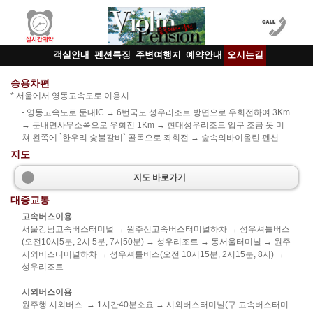
객실안내
펜션특징
주변여행지
예약안내
오시는길
승용차편
* 서울에서 영동고속도로 이용시
- 영동고속도로 둔내IC → 6번국도 성우리조트 방면으로 우회전하여 3Km
→ 둔내면사무소쪽으로 우회전 1Km → 현대성우리조트 입구 조금 못 미
쳐 왼쪽에 `한우리 숯불갈비` 골목으로 좌회전 → 숲속의바이올린 펜션
지도
지도 바로가기
대중교통
고속버스이용
서울강남고속버스터미널 → 원주신고속버스터미널하차 → 성우셔틀버스
(오전10시5분, 2시 5분, 7시50분) → 성우리조트 → 동서울터미널 → 원주
시외버스터미널하차 → 성우셔틀버스(오전 10시15분, 2시15분, 8시) →
성우리조트
시외버스이용
원주행 시외버스 → 1시간40분소요 → 시외버스터미널(구 고속버스터미