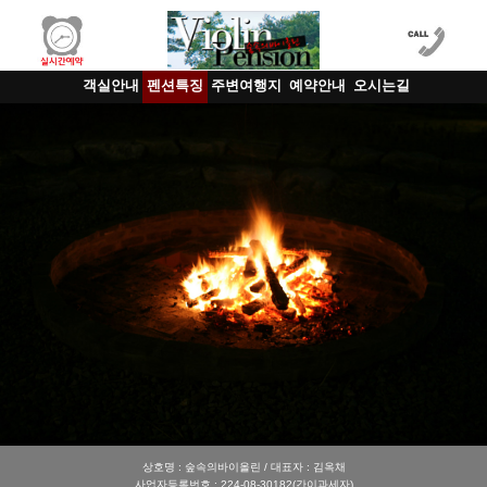
객실안내
펜션특징
주변여행지
예약안내
오시는길
상호명 : 숲속의바이올린 / 대표자 : 김옥채
사업자등록번호 : 224-08-30182(간이과세자)