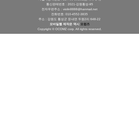
통신판매번호 : 2021-강원횡성-95
전자우편주소 : violin8888@hanmail.net
전화번호: 010-4552-3835
주소 : 강원도 횡성군 둔내면 두원2리 648-22
모바일웹 제작은 역시
오컴즈
Copyright © OCOMZ corp. All rights reserved.