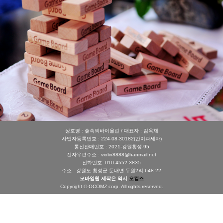
상호명 : 숲속의바이올린 / 대표자 : 김옥채
사업자등록번호 : 224-08-30182(간이과세자)
통신판매번호 : 2021-강원횡성-95
전자우편주소 : violin8888@hanmail.net
전화번호: 010-4552-3835
주소 : 강원도 횡성군 둔내면 두원2리 648-22
모바일웹 제작은 역시
오컴즈
Copyright © OCOMZ corp. All rights reserved.