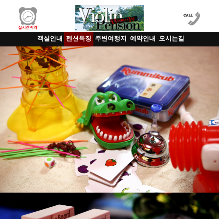
객실안내
펜션특징
주변여행지
예약안내
오시는길