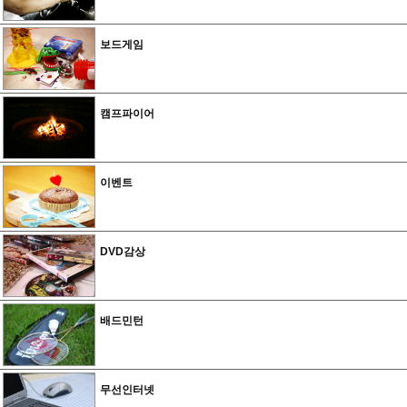
보드게임
캠프파이어
이벤트
DVD감상
배드민턴
무선인터넷