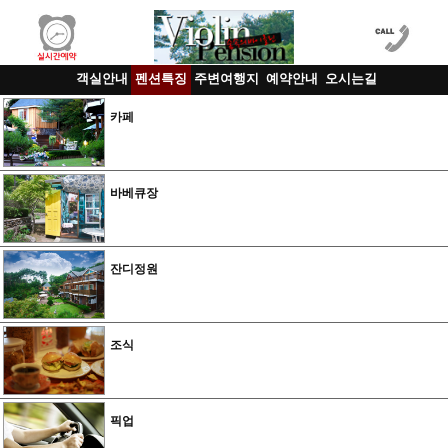
객실안내
펜션특징
주변여행지
예약안내
오시는길
카페
바베큐장
잔디정원
조식
픽업