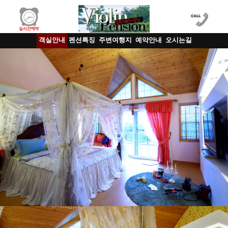
객실안내
펜션특징
주변여행지
예약안내
오시는길